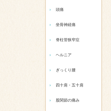
頭痛
坐骨神経痛
脊柱管狭窄症
ヘルニア
ぎっくり腰
四十肩・五十肩
股関節の痛み