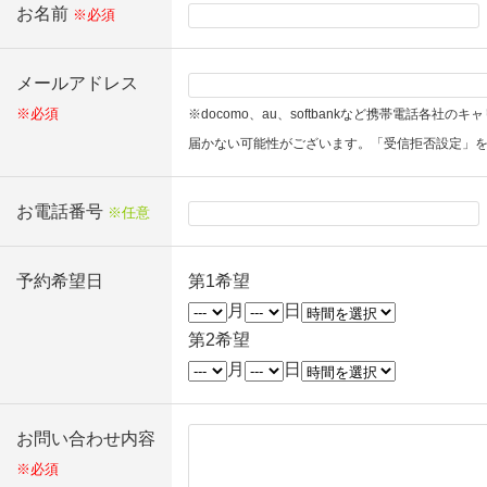
お名前
※必須
メールアドレス
※必須
※docomo、au、softbankなど携帯電話各
届かない可能性がございます。「受信拒否設定」
お電話番号
※任意
予約希望日
第1希望
月
日
第2希望
月
日
お問い合わせ内容
※必須