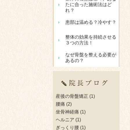
たに合った施術法はど
れ？
患部は温める？冷やす？
整体の効果を持続させる
３つの方法！
なぜ骨盤を整える必要が
あるの？
産後の骨盤矯正
(1)
腰痛
(2)
坐骨神経痛
(1)
ヘルニア
(1)
ぎっくり腰
(1)